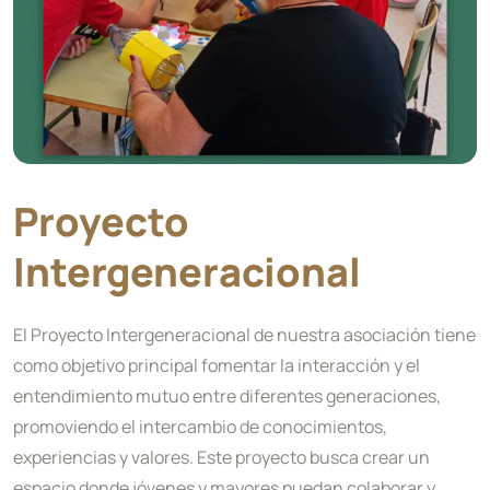
Proyecto
Intergeneracional
El Proyecto Intergeneracional de nuestra asociación tiene
como objetivo principal fomentar la interacción y el
entendimiento mutuo entre diferentes generaciones,
promoviendo el intercambio de conocimientos,
experiencias y valores. Este proyecto busca crear un
espacio donde jóvenes y mayores puedan colaborar y