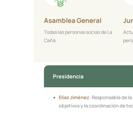
Asamblea General
Jun
Todas las personas socias de La
Act
Cañá.
pers
Presidencia
Elías Jiménez
: Responsable de la
objetivos y la coordinación de tod